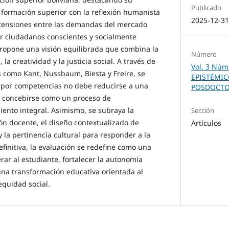
Publicado
a formación superior con la reflexión humanista
2025-12-3
as tensiones entre las demandas del mercado
mar ciudadanos conscientes y socialmente
propone una visión equilibrada que combina la
Número
 la creatividad y la justicia social. A través de
Vol. 3 Núm
 como Kant, Nussbaum, Biesta y Freire, se
EPISTÉMI
n por competencias no debe reducirse a una
POSDOCTO
no concebirse como un proceso de
ento integral. Asimismo, se subraya la
Sección
ón docente, el diseño contextualizado de
Artículos
 la pertinencia cultural para responder a la
efinitiva, la evaluación se redefine como una
r al estudiante, fortalecer la autonomía
una transformación educativa orientada al
 equidad social.