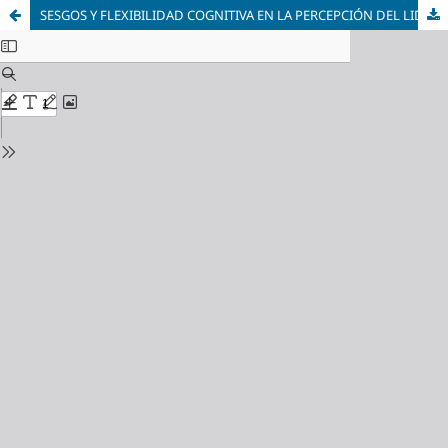
SESGOS Y FLEXIBILIDAD COGNITIVA EN LA PERCEPCIÓN DEL LIDERAZGO FEMENINO