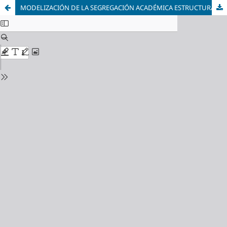
MODELIZACIÓN DE LA SEGREGACIÓN ACADÉMICA ESTRUCTURAL Y DE LOS CIRCUITOS DE TITULACIÓN EN LA EDUCACIÓN SUPERIOR DE BOLIVIA