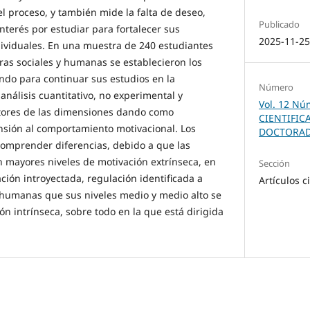
l proceso, y también mide la falta de deseo,
Publicado
interés por estudiar para fortalecer sus
2025-11-2
ividuales. En una muestra de 240 estudiantes
eras sociales y humanas se establecieron los
endo para continuar sus estudios en la
Número
nálisis cuantitativo, no experimental y
Vol. 12 Nú
ptores de las dimensiones dando como
CIENTIFIC
sión al comportamiento motivacional. Los
DOCTORAD
comprender diferencias, debido a que las
n mayores niveles de motivación extrínseca, en
Sección
ción introyectada, regulación identificada a
Artículos c
s humanas que sus niveles medio y medio alto se
n intrínseca, sobre todo en la que está dirigida